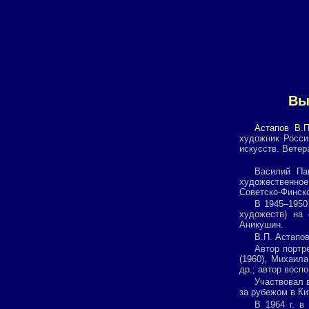
Вы
Астапов В.П
художник Росси
искусств. Ветер
Василий Па
художественно
Советско-Финско
В 1945–1950
художеств) на
Аникушин.
В.П. Астапов
Автор портре
(1960), Михаила
др.; автор восп
Участвовал в
за рубежом в Ки
В 1964 г. в