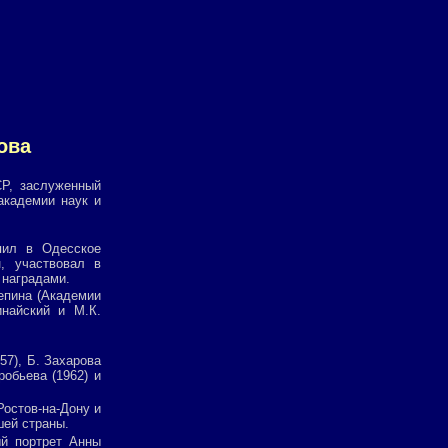
ова
СР, заслуженный
академии наук и
пил в Одесское
, участвовал в
 наградами.
Репина (Академии
найский и М.К.
57), Б. Захарова
робьева (1962) и
 Ростов-на-Дону и
шей страны.
ый портрет Анны