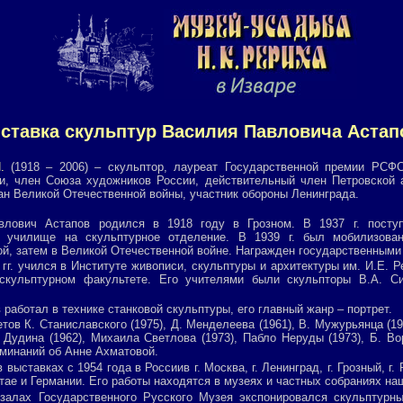
ставка скульптур Василия Павловича Астап
.
(1918 – 2006) – скульптор, лауреат Государственной премии РСФ
и, член Союза художников России, действительный член Петровской 
ан Великой Отечественной войны, участник обороны Ленинграда.
влович Астапов родился в 1918 году в Грозном. В 1937 г. посту
е училище на скульптурное отделение. В 1939 г. был мобилизован
й, затем в Великой Отечественной войне. Награжден государственными
 гг. учился в Институте живописи, скульптуры и архитектуры им. И.Е. 
 скульптурном факультете. Его учителями были скульпторы В.А. Си
 работал в технике станковой скульптуры, его главный жанр – портрет.
тов К. Станиславского (1975), Д. Менделеева (1961), В. Мужурьянца (19
 Дудина (1962), Михаила Светлова (1973), Пабло Неруды (1973), Б. Во
оминаний об Анне Ахматовой.
 выставках с 1954 года в Россиив г. Москва, г. Ленинград, г. Грозный, г.
тае и Германии. Его работы находятся в музеях и частных собраниях на
 залах Государственного Русского Музея экспонировался скульптурн