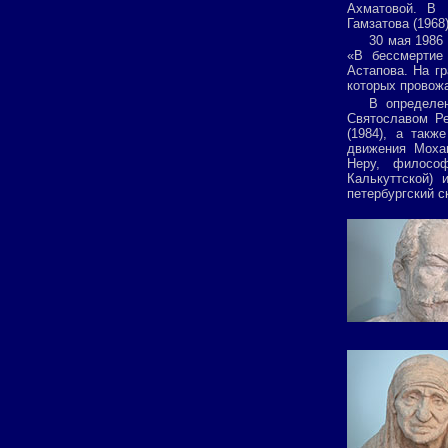
Ахматовой. В 
Гамзатова (1968
30 мая 1986
«В бессмертие
Астапова. На г
которых провож
В определе
Святославом Ре
(1984), а такж
движения Моха
Неру, философ
Калькуттской)
петербургский с