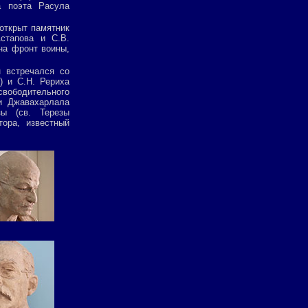
а поэта Расула
 открыт памятник
стапова и С.В.
на фронт воины,
 встречался со
) и С.Н. Рериха
свободительного
и Джавахарлала
зы (св. Терезы
ора, известный