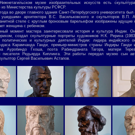
Нижнетагильском музее изобразительных искусств есть скульптур
) из Министерства культуры РСФСР.
 года во дворе главного здания Санкт-Петербургского университета был
 ушедшим» архитектора В.С. Васильковского и скульпторов В.П. А
ранитной стеле с круглым бронзовым барельефом изображены идущие 
ает женщина с ребенком.
нный момент мастера заинтересовали история и культура Индии. Он
рихом, создал скульптурные портреты художников Н.К. Рериха (1983
е политических и культурных деятелей Индии: лидера индийского о
ндаса Карамчанда Ганди, премьер-министров страны Индиры Ганди 
а Ауробиндо Гхоша, поэта Рабиндраната Тагора, матери Тере
 и писателя Редьярда Киплинга. Эти работы передал музею сын авт
кульптор Сергей Васильевич Астапов.