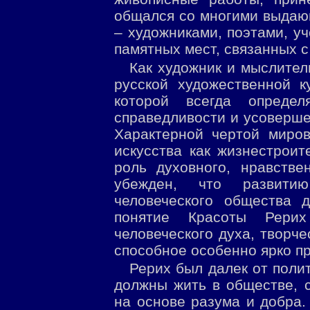
общался со многими выдаю
– художниками, поэтами, у
памятных мест, связанных 
Как художник и мыслител
русской художественной 
которой всегда опреде
справедливости и усоверше
Характерной чертой миро
искусства как жизнестроит
роль духовного, нравстве
убежден, что развити
человеческого общества 
понятие Красоты Рерих
человеческого духа, творче
способное особенно ярко пр
Рерих был далек от полит
должны жить в обществе, 
на основе разума и добра.